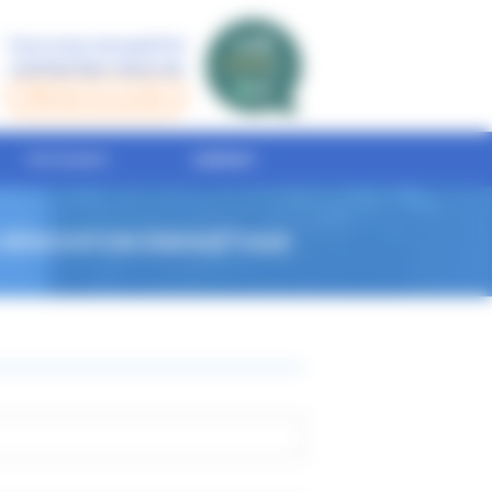
Vous avez une question
contactez-nous au
02 47 68 95 68
PARTENAIRES
CONTACT
ÉTIQUE EN TOURAINE (37)
OVER VOTRE HABITATION
 RÉNOVATION ÉNERGÉTIQUE
Découvrir toutes