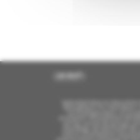
Spécialisé dans la rénovation
énergétique, Pro Tech Renov 
accompagne dans vos proj
d'isolation, d'installation de fe
portes, portes de garage, por
chauffage, de rénovation de 
toiture, d'installation de pan
solaires photovoltaïques et rén