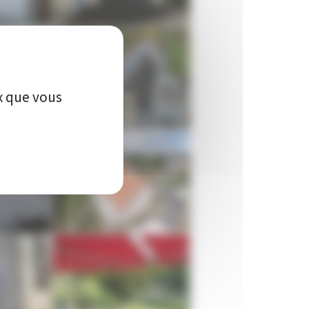
ux que vous