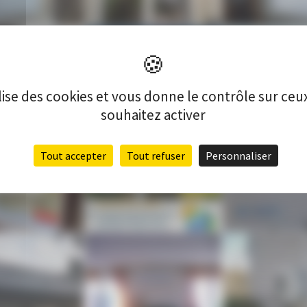
ilise des cookies et vous donne le contrôle sur ce
souhaitez activer
Tout accepter
Tout refuser
Personnaliser